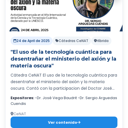
la Oficina de Planificación de la Educación Superior
(OPES) de CONARE, subrayaron la necesidad de
posicionar la diplomacia científica como una
herramienta estratégica para el desarrollo
sostenible, la cooperación internacional y la
formulación de políticas públicas basadas en
evidencia. Durante la jornada, se contó con la
24 de April de 2025
Cátedras CeNAT
Híbrida
destacada participación de: • La Embajadora
"El uso de la tecnología cuántica para
Carmen Claramunt, homenajeada por su trayectoria
desentrañar el ministerio del axión y la
en el ámbito de la diplomacia y el derecho
materia oscura"
internacional, así como por su impulso a la
incorporación del conocimiento científico en la
Cátedra CeNAT El uso de la tecnología cuántica para
política exterior costarricense. • La Dra. Marcella
desentrañar el ministerio del axión y la materia
Ohira, Vicedirectora Ejecutiva del Instituto
oscura. Contó con la participacion del Doctor José
Interamericano para la Investigación del Cambio
Vega Baudrit, director a.i del CeNAT y del Dr.Sergio
Expositores:
-Dr. José Vega Baudrit -Dr. Sergio Arguedas
Global (IAI), quien expuso experiencias relevantes de
Arguedas Cuendis, investigador de CONARE ante el
Cuendis
cooperación científica regional, haciendo énfasis en
CERN(Suiza).
el fortalecimiento de capacidades en ciencia y
CeNAT
diplomacia en América Latina. El CONARE y CeNAT
Ver contenido
expresan su especial agradecimiento por la