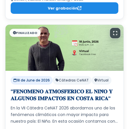
Ver grabación
FINALIZADO
18 de June de 2026
Cátedras CeNAT
Virtual
"𝐅𝐄𝐍𝐎́𝐌𝐄𝐍𝐎 𝐀𝐓𝐌𝐎𝐒𝐅𝐄́𝐑𝐈𝐂𝐎 𝐄𝐋 𝐍𝐈𝐍̃𝐎 𝐘
𝐀𝐋𝐆𝐔𝐍𝐎𝐒 𝐈𝐌𝐏𝐀𝐂𝐓𝐎𝐒 𝐄𝐍 𝐂𝐎𝐒𝐓𝐀 𝐑𝐈𝐂𝐀"
En la VII Cátedra CeNAT 2026 abordamos uno de los
fenómenos climáticos con mayor impacto para
nuestro país: El Niño. En esta ocasión contamos con
la participación del M.Sc. Daniel Poleo, del Instituto