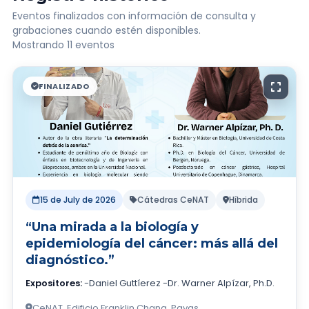
Eventos finalizados con información de consulta y
grabaciones cuando estén disponibles.
Mostrando 11 eventos
FINALIZADO
15 de July de 2026
Cátedras CeNAT
Híbrida
“Una mirada a la biología y
epidemiología del cáncer: más allá del
diagnóstico.”
Expositores:
-Daniel Guttíerez -Dr. Warner Alpízar, Ph.D.
CeNAT, Edificio Franklin Chang, Pavas.