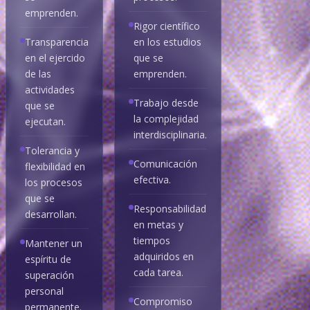
emprenden.
Rigor científico
Transparencia
en los estudios
en el ejercido
que se
de las
emprenden.
actividades
Trabajo desde
que se
la complejidad
ejecutan.
interdisciplinaria.
Tolerancia y
Comunicación
flexibilidad en
efectiva.
los procesos
que se
Responsabilidad
desarrollan.
en metas y
tiempos
Mantener un
adquiridos en
espíritu de
cada tarea.
superación
personal
Compromiso
permanente.