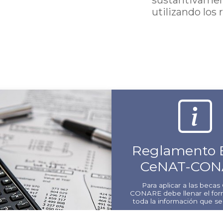
utilizando los
Reglamento 
CeNAT-CON
Para aplicar a las beca
CONARE debe llenar el for
toda la información que se l