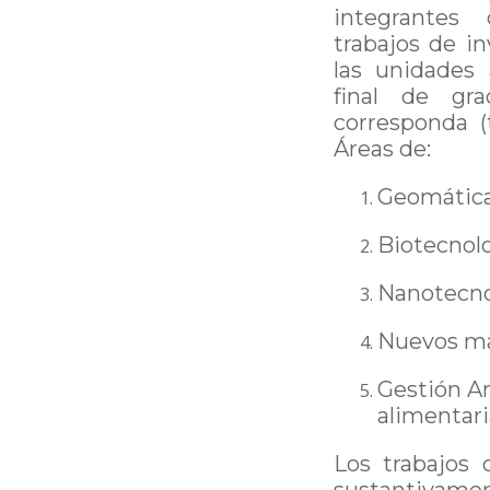
integrantes
trabajos de i
las unidades 
final de gr
corresponda (
Áreas de:
Geomátic
Biotecnol
Nanotecno
Nuevos ma
Gestión A
alimentari
Los trabajos 
sustantivame