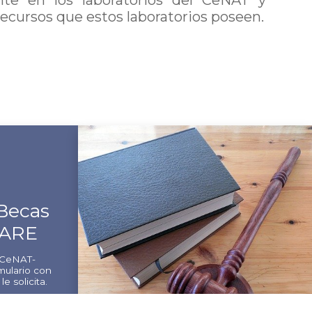
 recursos que estos laboratorios poseen.
Becas
ARE
s CeNAT-
mulario con
e solicita.