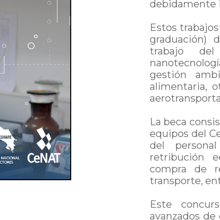
debidamente i
Estos trabajos
graduación) 
trabajo de
nanotecnolog
gestión ambi
alimentaria, 
aerotransporta
La beca consis
equipos del C
del persona
retribución 
compra de re
transporte, ent
Este concurs
avanzados de 